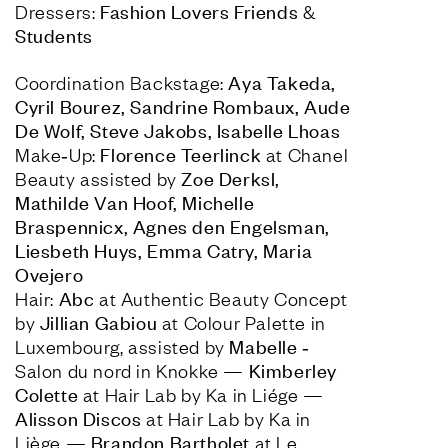
Fashion Lovers Friends 
Dressers: 
&
Students
Aya Takeda, 
Coordination Backstage: 
Cyril Bourez, Sandrine Rombaux, Aude 
Florence Teerlinck
Make‑Up: 
 at Chanel 
Zoe Derksl, 
Beauty assisted by 
Mathilde Van Hoof, Michelle 
Braspennicx, Agnes den Engelsman, 
Liesbeth Huys, Emma Catry, Maria 
Abc
Hair: 
 at Authentic Beauty Concept 
Jillian Gabiou
by 
 at Colour Palette in 
Mabelle
Luxembourg, assisted by 
 ‑ 
Kimberley 
Salon du nord in Knokke — 
Colette
 at Hair Lab by Ka in Liége — 
Alisson Discos
 at Hair Lab by Ka in 
Brandon Bartholet
Liège — 
 at Le 