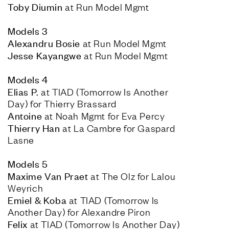
Toby Diumin
 at Run Model Mgmt
Models 3
Alexandru Bosie
Jesse Kayangwe
 at Run Model Mgmt
Models 4
Elias P.
 at TIAD (Tomorrow Is Another 
Antoine
Thierry Han
 at La Cambre for Gaspard 
Lasne
Models 5
Maxime Van Praet 
at The Olz for Lalou 
Emiel & Koba
 at TIAD (Tomorrow Is 
Felix
 at TIAD (Tomorrow Is Another Day) 