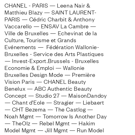
CHANEL - PARIS — Leena Nair & 
Matthieu Blazy — SAINT LAURENT- 
PARIS — Cédric Charbit & Anthony 
Vaccarello — ENSAV La Cambre — 
Ville de Bruxelles — Echevinat de la 
Culture, Tourisme et Grands 
Evénements —  Fédération Wallonie-
Bruxelles - Service des Arts Plastiques 
— Invest-Export.Brussels - Bruxelles 
Economie & Emploi — Wallonie 
Bruxelles Design Mode — Première 
Vision Paris — CHANEL Beauty 
Benelux — ABC Authentic Beauty 
Concept — Studio 27 — MaisonDandoy 
— Chant d’Eole — Stragier — Liebaert 
— CHT Bezema — The Castlog — 
Noah Mgmt — Tomorrow Is Another Day 
— TheOlz — Rebel Mgmt — Hakim 
Model Mgmt — Jill Mgmt — Run Model 