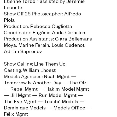
Etienne Tordoir 
 Jérémie 
assisted by
Alfredo 
Show Off 26 Photographer: 
Production: 
Coordinator: 
Clara Bellemans 
Production Assistants: 
Moya, Marine Ferain, Louis Oudenot, 
Adrian Sapronov

Show Calling: 
Casting: 
Noah Mgmt 
Models Agencies: 
—
Tomorrow Is Another Day 
 The Olz 
—
 Rebel Mgmt 
 Hakim Model Mgmt 
—
—
 Jill Mgmt 
 Run Model Mgmt 
—
—
—
The Eye Mgmt 
 Touché Models 
—
—
Dominique Models 
 Models Office 
—
—