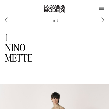
List
1
NINO
METTE