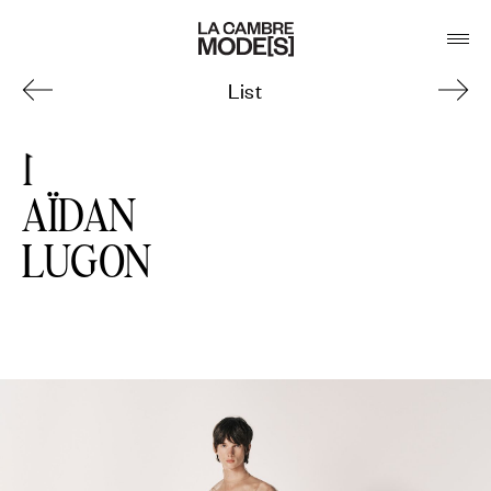
List
1
AÏDAN
LUGON